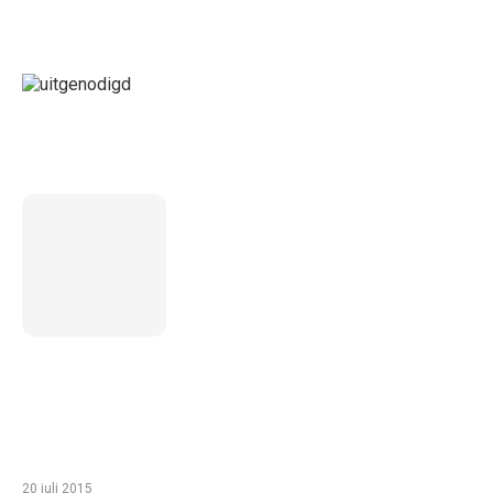
LAATSTE BERICHT
5 inzichten over de toekomst
van wonen voor ouderen in
Nederland
TIP VAN DE REDACTIE
Zo haal je het meeste uit een gezinsvakantie
in Egypte met je kinderen
20 juli 2015