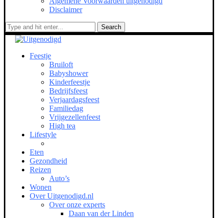
Algemene Voorwaarden uitgenodigd
Disclaimer
Search
Feestje
Bruiloft
Babyshower
Kinderfeestje
Bedrijfsfeest
Verjaardagsfeest
Familiedag
Vrijgezellenfeest
High tea
Lifestyle
Eten
Gezondheid
Reizen
Auto’s
Wonen
Over Uitgenodigd.nl
Over onze experts
Daan van der Linden