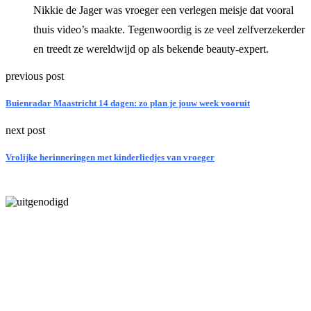
Nikkie de Jager was vroeger een verlegen meisje dat vooral
thuis video’s maakte. Tegenwoordig is ze veel zelfverzekerder
en treedt ze wereldwijd op als bekende beauty-expert.
previous post
Buienradar Maastricht 14 dagen: zo plan je jouw week vooruit
next post
Vrolijke herinneringen met kinderliedjes van vroeger
Laatste bericht
5 inzichten over de toekomst van wonen voor ouderen in Nederland
Tip van de redactie
Zo haal je het meeste uit een gezinsvakantie in Egypte met je