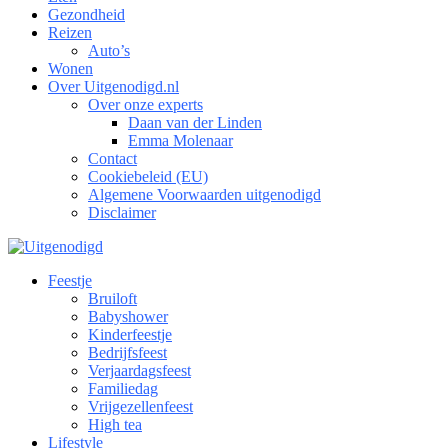
Gezondheid
Reizen
Auto’s
Wonen
Over Uitgenodigd.nl
Over onze experts
Daan van der Linden
Emma Molenaar
Contact
Cookiebeleid (EU)
Algemene Voorwaarden uitgenodigd
Disclaimer
Feestje
Bruiloft
Babyshower
Kinderfeestje
Bedrijfsfeest
Verjaardagsfeest
Familiedag
Vrijgezellenfeest
High tea
Lifestyle