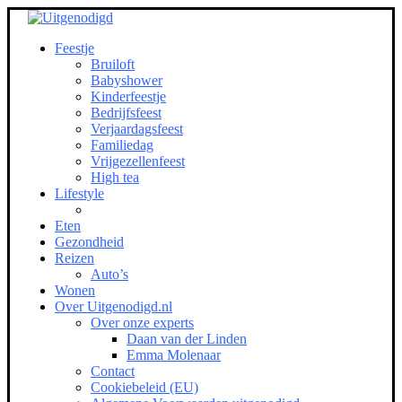
Feestje
Bruiloft
Babyshower
Kinderfeestje
Bedrijfsfeest
Verjaardagsfeest
Familiedag
Vrijgezellenfeest
High tea
Lifestyle
Eten
Gezondheid
Reizen
Auto’s
Wonen
Over Uitgenodigd.nl
Over onze experts
Daan van der Linden
Emma Molenaar
Contact
Cookiebeleid (EU)