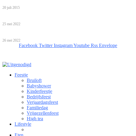
kinderen
20 juli 2015
Babyshower organiseren: help, ik ben een leek!
25 mei 2022
Bijzondere overnachtingen!
26 mei 2022
Facebook
Twitter
Instagram
Youtube
Rss
Envelope
Feestje
Bruiloft
Babyshower
Kinderfeestje
Bedrijfsfeest
Verjaardagsfeest
Familiedag
Vrijgezellenfeest
High tea
Lifestyle
Eten