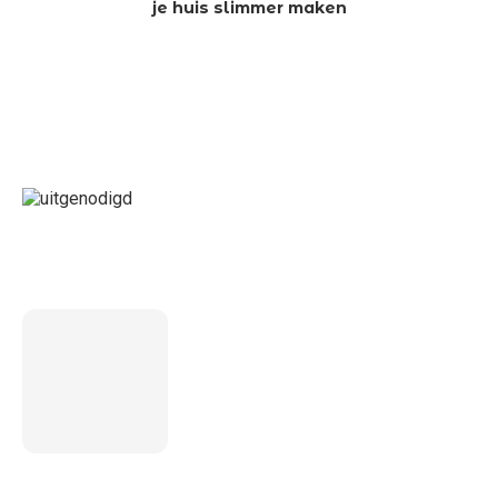
je huis slimmer maken
LAATSTE BERICHT
5 inzichten over de toekomst
van wonen voor ouderen in
Nederland