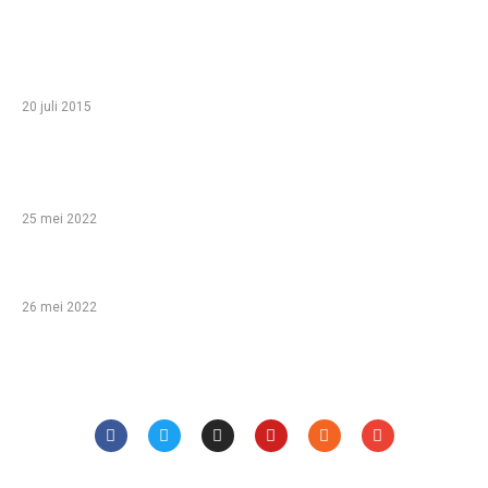
TIP VAN DE REDACTIE
Zo haal je het meeste uit een gezinsvakantie
in Egypte met je kinderen
20 juli 2015
Babyshower organiseren: help, ik ben een
leek!
25 mei 2022
Bijzondere overnachtingen!
26 mei 2022