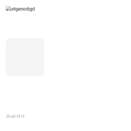
LAATSTE BERICHT
5 inzichten over de toekomst
van wonen voor ouderen in
Nederland
TIP VAN DE REDACTIE
Zo haal je het meeste uit een gezinsvakantie
in Egypte met je kinderen
20 juli 2015