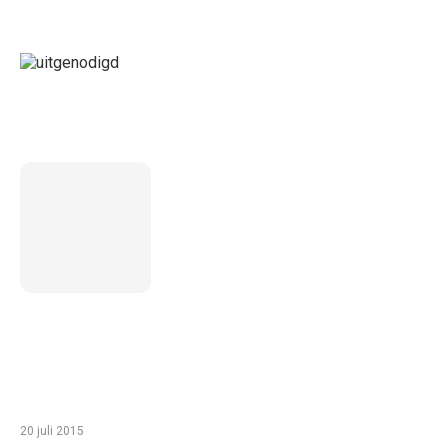
LAATSTE BERICHT
5 inzichten over de toekomst
van wonen voor ouderen in
Nederland
TIP VAN DE REDACTIE
Zo haal je het meeste uit een gezinsvakantie
in Egypte met je kinderen
20 juli 2015