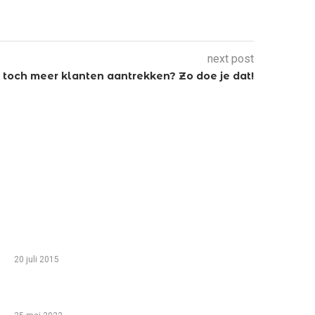
next post
 toch meer klanten aantrekken? Zo doe je dat!
TIP VAN DE REDACTIE
Zo haal je het meeste uit een gezinsvakantie in
Egypte met je kinderen
20 juli 2015
Babyshower organiseren: help, ik ben een leek!