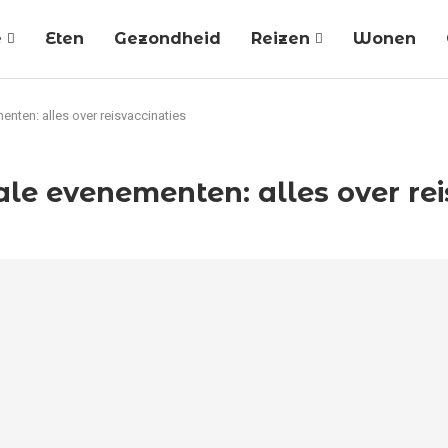
e
Eten
Gezondheid
Reizen
Wonen
nten: alles over reisvaccinaties
le evenementen: alles over rei