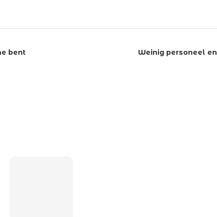
ne bent
Weinig personeel en
LAATSTE BERICHT
5 inzichten over de toekomst
van wonen voor ouderen in
Nederland