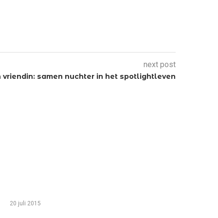
next post
n vriendin: samen nuchter in het spotlightleven
TIP VAN DE REDACTIE
Zo haal je het meeste uit een gezinsvakantie in
Egypte met je kinderen
20 juli 2015