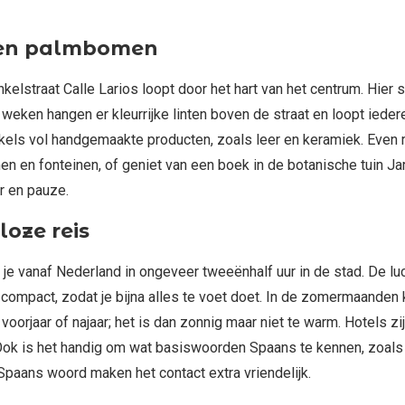
sen palmbomen
nkelstraat Calle Larios loopt door het hart van het centrum. Hie
eken hangen er kleurrijke linten boven de straat en loopt ieder
nkels vol handgemaakte producten, zoals leer en keramiek. Even 
en fonteinen, of geniet van een boek in de botanische tuin Jardín
r en pauze.
loze reis
je vanaf Nederland in ongeveer tweeënhalf uur in de stad. De luch
 is compact, zodat je bijna alles te voet doet. In de zomermaanden
t voorjaar of najaar; het is dan zonnig maar niet te warm. Hotels z
 Ook is het handig om wat basiswoorden Spaans te kennen, zoals ‘h
paans woord maken het contact extra vriendelijk.