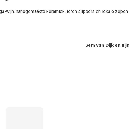
ga-wijn, handgemaakte keramiek, leren slippers en lokale zepen.
Sem van Dijk en zij
LAATSTE BERICHT
5 inzichten over de toekomst
van wonen voor ouderen in
Nederland