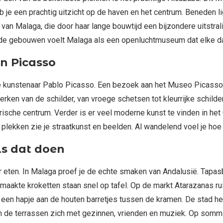
 je een prachtig uitzicht op de haven en het centrum. Beneden li
 van Malaga, die door haar lange bouwtijd een bijzondere uitstrali
oude gebouwen voelt Malaga als een openluchtmuseum dat elke da
an Picasso
kunstenaar Pablo Picasso. Een bezoek aan het Museo Picasso Ma
ken van de schilder, van vroege schetsen tot kleurrijke schild
storische centrum. Verder is er veel moderne kunst te vinden in 
lekken zie je straatkunst en beelden. Al wandelend voel je hoe 
ls dat doen
eten. In Malaga proef je de echte smaken van Andalusië. Tapasbars
akte kroketten staan snel op tafel. Op de markt Atarazanas ruikt
en hapje aan de houten barretjes tussen de kramen. De stad he
en de terrassen zich met gezinnen, vrienden en muziek. Op sommig