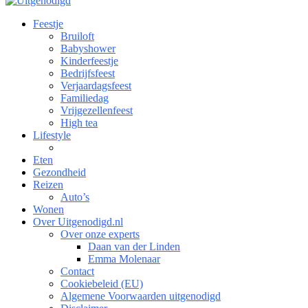
Feestje
Bruiloft
Babyshower
Kinderfeestje
Bedrijfsfeest
Verjaardagsfeest
Familiedag
Vrijgezellenfeest
High tea
Lifestyle
Eten
Gezondheid
Reizen
Auto’s
Wonen
Over Uitgenodigd.nl
Over onze experts
Daan van der Linden
Emma Molenaar
Contact
Cookiebeleid (EU)
Algemene Voorwaarden uitgenodigd