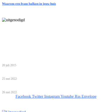
Waarom een frans balkon in jouw huis
Laatste bericht
5 inzichten over de toekomst van wonen voor ouderen in Nederland
Tip van de redactie
Zo haal je het meeste uit een gezinsvakantie in Egypte met je
kinderen
20 juli 2015
Babyshower organiseren: help, ik ben een leek!
25 mei 2022
Bijzondere overnachtingen!
26 mei 2022
Facebook
Twitter
Instagram
Youtube
Rss
Envelope