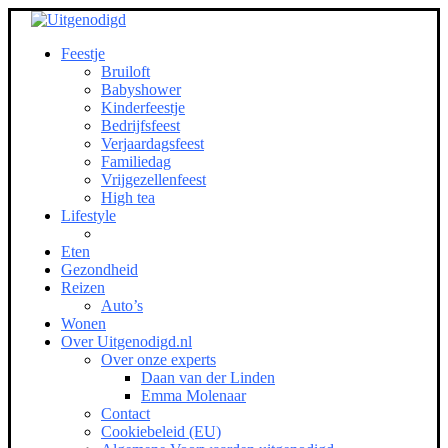
Feestje
Bruiloft
Babyshower
Kinderfeestje
Bedrijfsfeest
Verjaardagsfeest
Familiedag
Vrijgezellenfeest
High tea
Lifestyle
Eten
Gezondheid
Reizen
Auto’s
Wonen
Over Uitgenodigd.nl
Over onze experts
Daan van der Linden
Emma Molenaar
Contact
Cookiebeleid (EU)