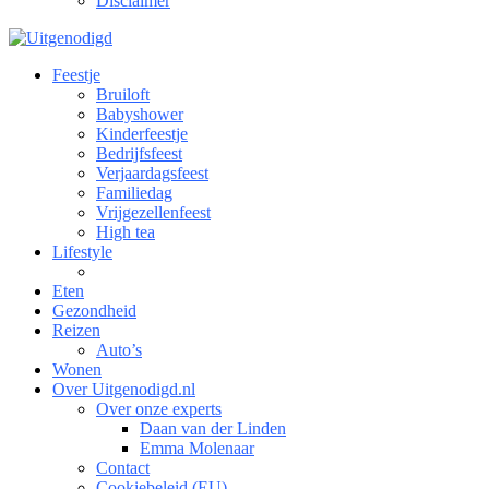
Disclaimer
Feestje
Bruiloft
Babyshower
Kinderfeestje
Bedrijfsfeest
Verjaardagsfeest
Familiedag
Vrijgezellenfeest
High tea
Lifestyle
Eten
Gezondheid
Reizen
Auto’s
Wonen
Over Uitgenodigd.nl
Over onze experts
Daan van der Linden
Emma Molenaar
Contact
Cookiebeleid (EU)