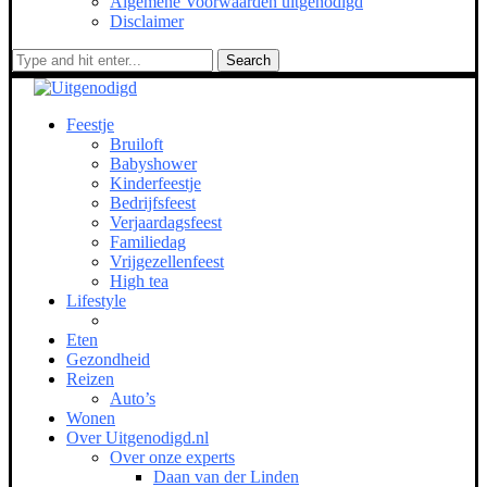
Algemene Voorwaarden uitgenodigd
Disclaimer
Search
Feestje
Bruiloft
Babyshower
Kinderfeestje
Bedrijfsfeest
Verjaardagsfeest
Familiedag
Vrijgezellenfeest
High tea
Lifestyle
Eten
Gezondheid
Reizen
Auto’s
Wonen
Over Uitgenodigd.nl
Over onze experts
Daan van der Linden