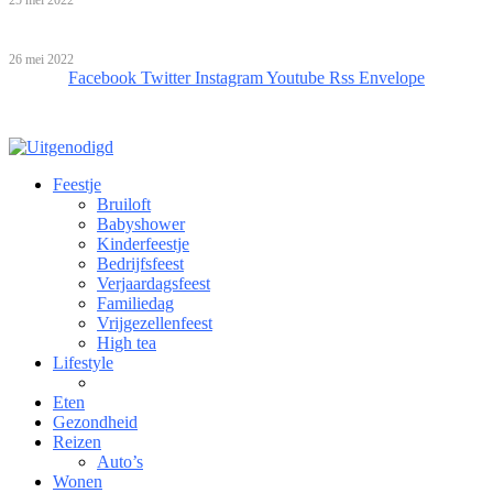
25 mei 2022
Bijzondere overnachtingen!
26 mei 2022
Facebook
Twitter
Instagram
Youtube
Rss
Envelope
Feestje
Bruiloft
Babyshower
Kinderfeestje
Bedrijfsfeest
Verjaardagsfeest
Familiedag
Vrijgezellenfeest
High tea
Lifestyle
Eten
Gezondheid
Reizen
Auto’s
Wonen