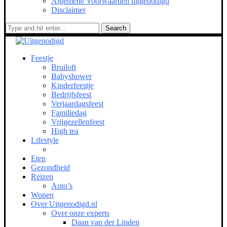
Algemene Voorwaarden uitgenodigd
Disclaimer
Search
Feestje
Bruiloft
Babyshower
Kinderfeestje
Bedrijfsfeest
Verjaardagsfeest
Familiedag
Vrijgezellenfeest
High tea
Lifestyle
Eten
Gezondheid
Reizen
Auto’s
Wonen
Over Uitgenodigd.nl
Over onze experts
Daan van der Linden