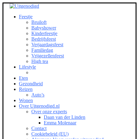
Feestje
Bruiloft
Babyshower
Kinderfeestje
Bedrijfsfeest
Verjaardagsfeest
Familiedag
Vrijgezellenfeest
High tea
Lifestyle
Eten
Gezondheid
Reizen
Auto’s
Wonen
Over Uitgenodigd.nl
Over onze experts
Daan van der Linden
Emma Molenaar
Contact
Cookiebeleid (EU)