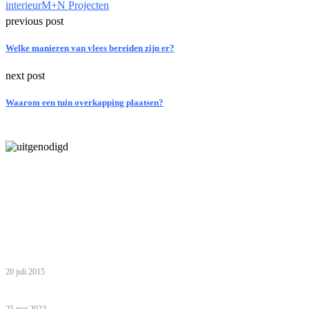
interieur
M+N Projecten
previous post
Welke manieren van vlees bereiden zijn er?
next post
Waarom een tuin overkapping plaatsen?
Laatste bericht
5 inzichten over de toekomst van wonen voor ouderen in Nederland
Tip van de redactie
Zo haal je het meeste uit een gezinsvakantie in Egypte met je
kinderen
20 juli 2015
Babyshower organiseren: help, ik ben een leek!