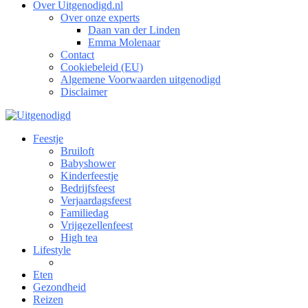
Over Uitgenodigd.nl
Over onze experts
Daan van der Linden
Emma Molenaar
Contact
Cookiebeleid (EU)
Algemene Voorwaarden uitgenodigd
Disclaimer
Feestje
Bruiloft
Babyshower
Kinderfeestje
Bedrijfsfeest
Verjaardagsfeest
Familiedag
Vrijgezellenfeest
High tea
Lifestyle
Eten
Gezondheid
Reizen