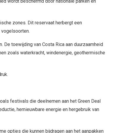
bied wordt beschermd door nationale parken en
ische zones. Dit reservaat herbergt een
0 vogelsoorten.
len. De toewijding van Costa Rica aan duurzaamheid
onnen zoals waterkracht, windenergie, geothermische
druk.
zoals festivals die deelnemen aan het Green Deal
lreductie, hernieuwbare energie en hergebruik van
zame opties die kunnen bijdragen aan het aanpakken