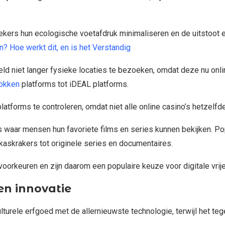
oekers hun ecologische voetafdruk minimaliseren en de uitstoot 
n? Hoe werkt dit, en is het Verstandig
 niet langer fysieke locaties te bezoeken, omdat deze nu online 
okken
platforms tot iDEAL platforms.
forms te controleren, omdat niet alle online casino’s hetzelfde 
ms waar mensen hun favoriete films en series kunnen bekijken. P
kaskrakers tot originele series en documentaires.
orkeuren en zijn daarom een populaire keuze voor digitale vrijet
 en innovatie
lturele erfgoed met de allernieuwste technologie, terwijl het te