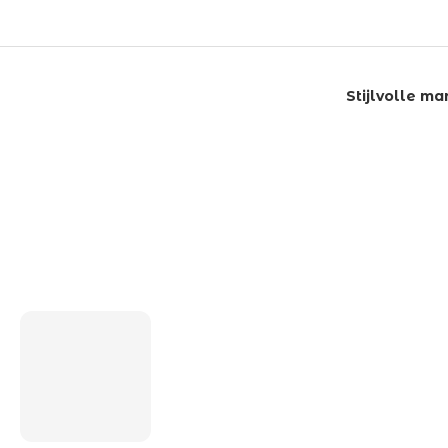
Stijlvolle m
LAATSTE BERICHT
5 inzichten over de toekomst
van wonen voor ouderen in
Nederland