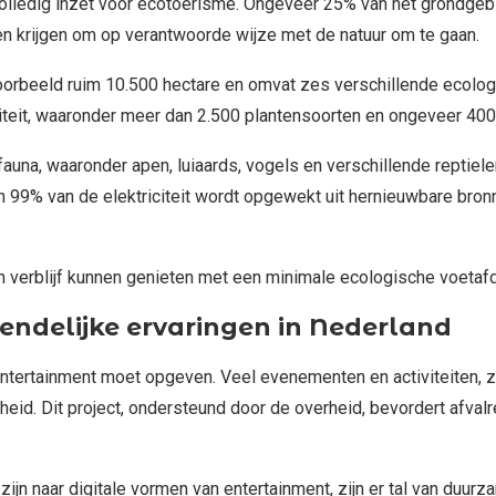
 volledig inzet voor ecotoerisme. Ongeveer 25% van het grondge
en krijgen om op verantwoorde wijze met de natuur om te gaan.
oorbeeld ruim 10.500 hectare en omvat zes verschillende ecolog
teit, waaronder meer dan 2.500 plantensoorten en ongeveer 40
 fauna, waaronder apen, luiaards, vogels en verschillende reptie
dan 99% van de elektriciteit wordt opgewekt uit hernieuwbare br
n verblijf kunnen genieten met een minimale ecologische voetaf
ndelijke ervaringen in Nederland
entertainment moet opgeven. Veel evenementen en activiteiten, 
aamheid. Dit project, ondersteund door de overheid, bevordert afva
jn naar digitale vormen van entertainment, zijn er tal van duur