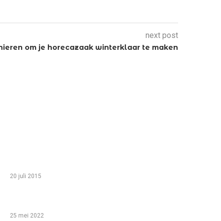
next post
anieren om je horecazaak winterklaar te maken
TIP VAN DE REDACTIE
Zo haal je het meeste uit een gezinsvakantie in
Egypte met je kinderen
20 juli 2015
Babyshower organiseren: help, ik ben een leek!
25 mei 2022