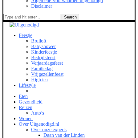
Algemene Voorwaarden uitgenodigd
Disclaimer
Search
Feestje
Bruiloft
Babyshower
Kinderfeestje
Bedrijfsfeest
Verjaardagsfeest
Familiedag
Vrijgezellenfeest
High tea
Lifestyle
Eten
Gezondheid
Reizen
Auto’s
Wonen
Over Uitgenodigd.nl
Over onze experts
Daan van der Linden