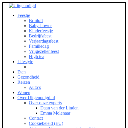
Feestje
Bruiloft
Babyshower
Kinderfeestje
Bedrijfsfeest
Verjaardagsfeest
Familiedag
Vrijgezellenfeest
High tea
Lifestyle
Eten
Gezondheid
Reizen
Auto’s
Wonen
Over Uitgenodigd.nl
Over onze experts
Daan van der Linden
Emma Molenaar
Contact
Cookiebeleid (EU)