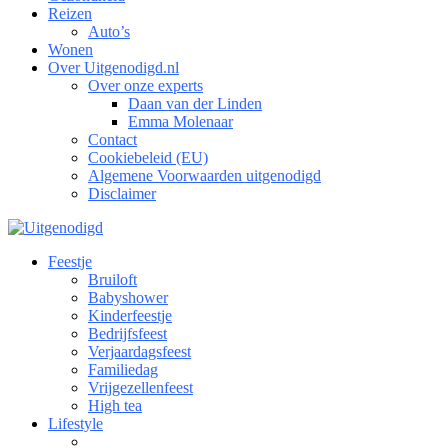
Reizen
Auto’s
Wonen
Over Uitgenodigd.nl
Over onze experts
Daan van der Linden
Emma Molenaar
Contact
Cookiebeleid (EU)
Algemene Voorwaarden uitgenodigd
Disclaimer
Feestje
Bruiloft
Babyshower
Kinderfeestje
Bedrijfsfeest
Verjaardagsfeest
Familiedag
Vrijgezellenfeest
High tea
Lifestyle