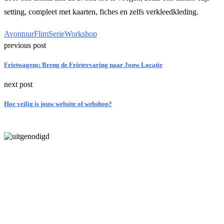
setting, compleet met kaarten, fiches en zelfs verkleedkleding.
Avontuur
Flim
Serie
Workshop
previous post
Frietwagens: Breng de Frietervaring naar Jouw Locatie
next post
Hoe veilig is jouw website of webshop?
Laatste bericht
5 inzichten over de toekomst van wonen voor ouderen in Nederland
Tip van de redactie
Zo haal je het meeste uit een gezinsvakantie in Egypte met je
kinderen