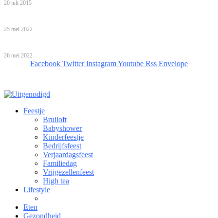
20 juli 2015
Babyshower organiseren: help, ik ben een leek!
25 mei 2022
Bijzondere overnachtingen!
26 mei 2022
Facebook
Twitter
Instagram
Youtube
Rss
Envelope
Feestje
Bruiloft
Babyshower
Kinderfeestje
Bedrijfsfeest
Verjaardagsfeest
Familiedag
Vrijgezellenfeest
High tea
Lifestyle
Eten
Gezondheid