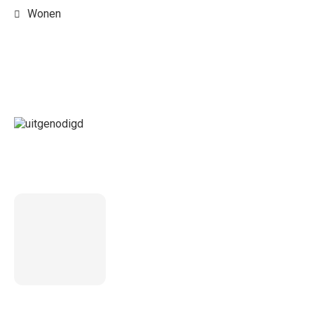
Wonen
LAATSTE BERICHT
5 inzichten over de toekomst
van wonen voor ouderen in
Nederland