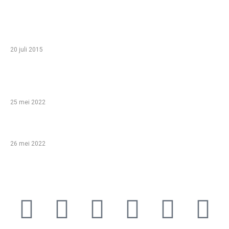
TIP VAN DE REDACTIE
Zo haal je het meeste uit een gezinsvakantie
in Egypte met je kinderen
20 juli 2015
Babyshower organiseren: help, ik ben een
leek!
25 mei 2022
Bijzondere overnachtingen!
26 mei 2022