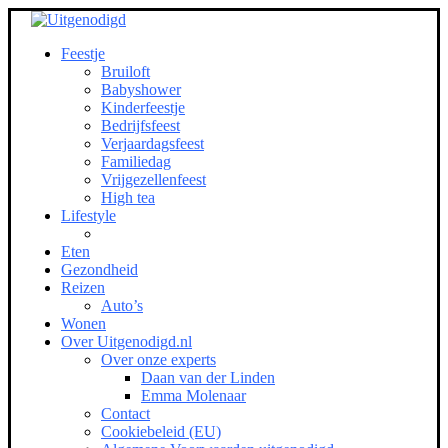
Feestje
Bruiloft
Babyshower
Kinderfeestje
Bedrijfsfeest
Verjaardagsfeest
Familiedag
Vrijgezellenfeest
High tea
Lifestyle
Eten
Gezondheid
Reizen
Auto’s
Wonen
Over Uitgenodigd.nl
Over onze experts
Daan van der Linden
Emma Molenaar
Contact
Cookiebeleid (EU)