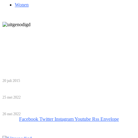
Wonen
Laatste bericht
5 inzichten over de toekomst van wonen voor ouderen in Nederland
Tip van de redactie
Zo haal je het meeste uit een gezinsvakantie in Egypte met je
kinderen
20 juli 2015
Babyshower organiseren: help, ik ben een leek!
25 mei 2022
Bijzondere overnachtingen!
26 mei 2022
Facebook
Twitter
Instagram
Youtube
Rss
Envelope