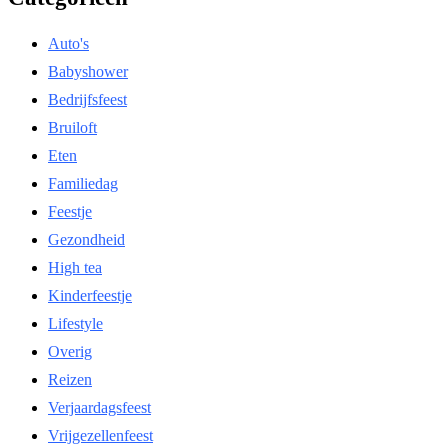
Auto's
Babyshower
Bedrijfsfeest
Bruiloft
Eten
Familiedag
Feestje
Gezondheid
High tea
Kinderfeestje
Lifestyle
Overig
Reizen
Verjaardagsfeest
Vrijgezellenfeest