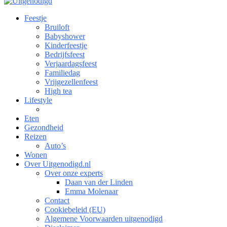
Feestje
Bruiloft
Babyshower
Kinderfeestje
Bedrijfsfeest
Verjaardagsfeest
Familiedag
Vrijgezellenfeest
High tea
Lifestyle
Eten
Gezondheid
Reizen
Auto’s
Wonen
Over Uitgenodigd.nl
Over onze experts
Daan van der Linden
Emma Molenaar
Contact
Cookiebeleid (EU)
Algemene Voorwaarden uitgenodigd