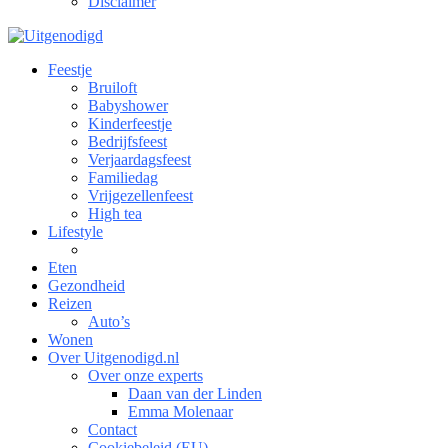
Disclaimer
Feestje
Bruiloft
Babyshower
Kinderfeestje
Bedrijfsfeest
Verjaardagsfeest
Familiedag
Vrijgezellenfeest
High tea
Lifestyle
Eten
Gezondheid
Reizen
Auto’s
Wonen
Over Uitgenodigd.nl
Over onze experts
Daan van der Linden
Emma Molenaar
Contact
Cookiebeleid (EU)