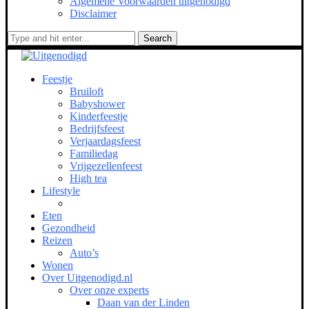
Algemene Voorwaarden uitgenodigd
Disclaimer
Search
Feestje
Bruiloft
Babyshower
Kinderfeestje
Bedrijfsfeest
Verjaardagsfeest
Familiedag
Vrijgezellenfeest
High tea
Lifestyle
Eten
Gezondheid
Reizen
Auto’s
Wonen
Over Uitgenodigd.nl
Over onze experts
Daan van der Linden