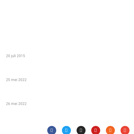
TIP VAN DE REDACTIE
Zo haal je het meeste uit een gezinsvakantie in
Egypte met je kinderen
20 juli 2015
Babyshower organiseren: help, ik ben een leek!
25 mei 2022
Bijzondere overnachtingen!
26 mei 2022