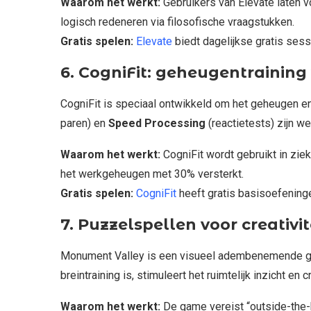
Waarom het werkt:
Gebruikers van Elevate laten 
logisch redeneren via filosofische vraagstukken.
Gratis spelen:
Elevate
biedt dagelijkse gratis sess
6. CogniFit: geheugentraining 
CogniFit is speciaal ontwikkeld om het geheugen en
paren) en
Speed Processing
(reactietests) zijn w
Waarom het werkt:
CogniFit wordt gebruikt in zi
het werkgeheugen met 30% versterkt.
Gratis spelen:
CogniFit
heeft gratis basisoefening
7. Puzzelspellen voor creativ
Monument Valley is een visueel adembenemende game
breintraining is, stimuleert het ruimtelijk inzicht en 
Waarom het werkt:
De game vereist “outside-the-