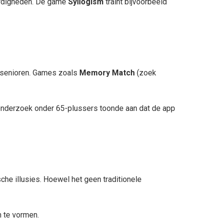
aardigheden. De game
Syllogism
traint bijvoorbeeld
s senioren. Games zoals
Memory Match
(zoek
onderzoek onder 65-plussers toonde aan dat de app
he illusies. Hoewel het geen traditionele
 te vormen.