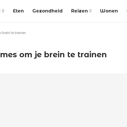
e
Eten
Gezondheid
Reizen
Wonen
brein te trainen
ames om je brein te trainen