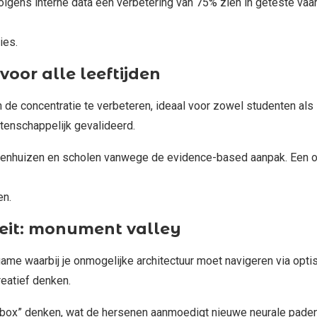
volgens interne data een verbetering van 75% zien in geteste v
ies.
voor alle leeftijden
 de concentratie te verbeteren, ideaal voor zowel studenten al
etenschappelijk gevalideerd.
ekenhuizen en scholen vanwege de evidence-based aanpak. Een 
en.
iteit: monument valley
 waarbij je onmogelijke architectuur moet navigeren via optisc
creatief denken.
box” denken, wat de hersenen aanmoedigt nieuwe neurale paden