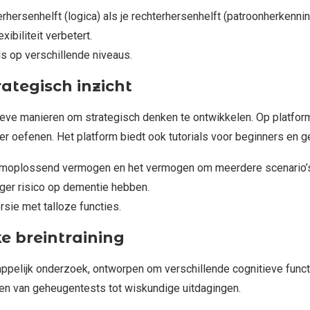
rhersenhelft (logica) als je rechterhersenhelft (patroonherkenni
ibiliteit verbetert.
s op verschillende niveaus.
ategisch inzicht
ieve manieren om strategisch denken te ontwikkelen. Op platfo
r oefenen. Het platform biedt ook tutorials voor beginners en ge
moplossend vermogen en het vermogen om meerdere scenario’s t
ger risico op dementie hebben.
rsie met talloze functies.
e breintraining
elijk onderzoek, ontworpen om verschillende cognitieve functi
ëren van geheugentests tot wiskundige uitdagingen.