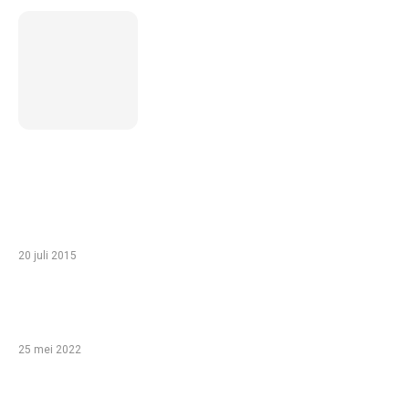
5 inzichten over de toekomst
van wonen voor ouderen in
Nederland
TIP VAN DE REDACTIE
Zo haal je het meeste uit een gezinsvakantie
in Egypte met je kinderen
20 juli 2015
Babyshower organiseren: help, ik ben een
leek!
25 mei 2022
Bijzondere overnachtingen!