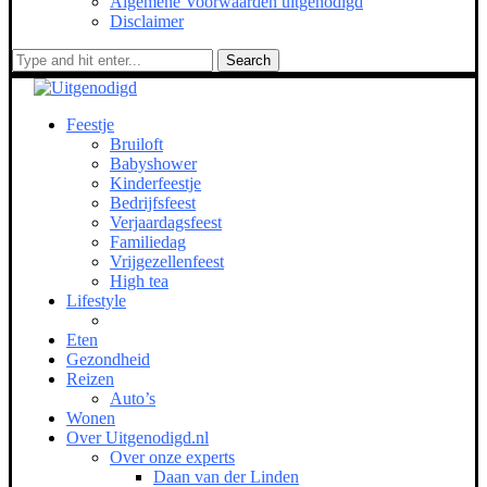
Algemene Voorwaarden uitgenodigd
Disclaimer
Search
Feestje
Bruiloft
Babyshower
Kinderfeestje
Bedrijfsfeest
Verjaardagsfeest
Familiedag
Vrijgezellenfeest
High tea
Lifestyle
Eten
Gezondheid
Reizen
Auto’s
Wonen
Over Uitgenodigd.nl
Over onze experts
Daan van der Linden