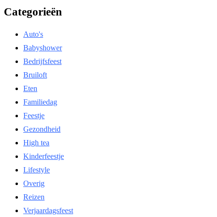
Categorieën
Auto's
Babyshower
Bedrijfsfeest
Bruiloft
Eten
Familiedag
Feestje
Gezondheid
High tea
Kinderfeestje
Lifestyle
Overig
Reizen
Verjaardagsfeest