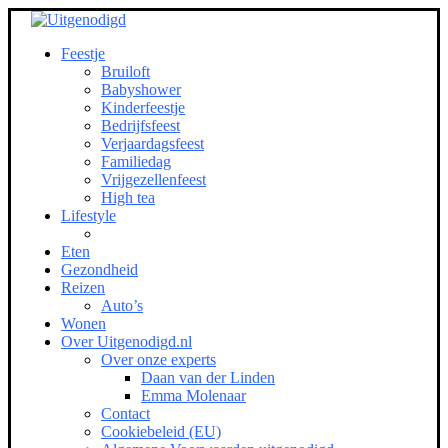
Feestje
Bruiloft
Babyshower
Kinderfeestje
Bedrijfsfeest
Verjaardagsfeest
Familiedag
Vrijgezellenfeest
High tea
Lifestyle
Eten
Gezondheid
Reizen
Auto’s
Wonen
Over Uitgenodigd.nl
Over onze experts
Daan van der Linden
Emma Molenaar
Contact
Cookiebeleid (EU)