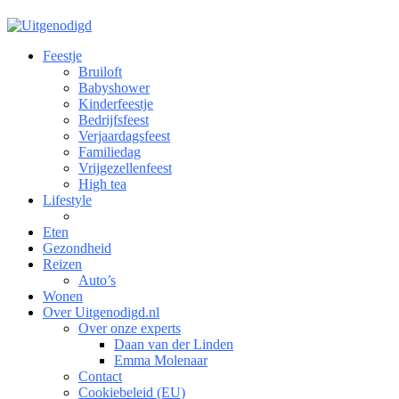
Feestje
Bruiloft
Babyshower
Kinderfeestje
Bedrijfsfeest
Verjaardagsfeest
Familiedag
Vrijgezellenfeest
High tea
Lifestyle
Eten
Gezondheid
Reizen
Auto’s
Wonen
Over Uitgenodigd.nl
Over onze experts
Daan van der Linden
Emma Molenaar
Contact
Cookiebeleid (EU)