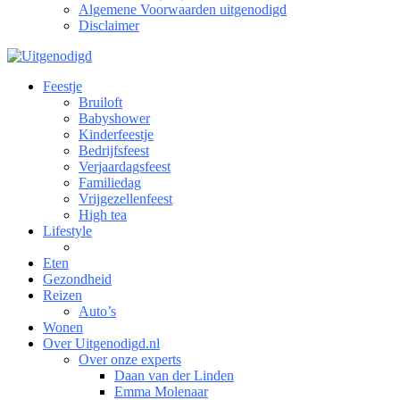
Algemene Voorwaarden uitgenodigd
Disclaimer
Feestje
Bruiloft
Babyshower
Kinderfeestje
Bedrijfsfeest
Verjaardagsfeest
Familiedag
Vrijgezellenfeest
High tea
Lifestyle
Eten
Gezondheid
Reizen
Auto’s
Wonen
Over Uitgenodigd.nl
Over onze experts
Daan van der Linden
Emma Molenaar