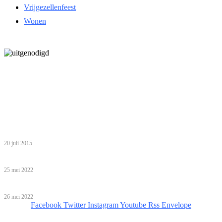
Vrijgezellenfeest
Wonen
Laatste bericht
5 inzichten over de toekomst van wonen voor ouderen in Nederland
Tip van de redactie
Zo haal je het meeste uit een gezinsvakantie in Egypte met je
kinderen
20 juli 2015
Babyshower organiseren: help, ik ben een leek!
25 mei 2022
Bijzondere overnachtingen!
26 mei 2022
Facebook
Twitter
Instagram
Youtube
Rss
Envelope