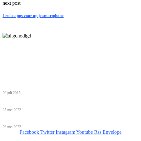
next post
Leuke apps voor op je smartphone
Laatste bericht
5 inzichten over de toekomst van wonen voor ouderen in Nederland
Tip van de redactie
Zo haal je het meeste uit een gezinsvakantie in Egypte met je
kinderen
20 juli 2015
Babyshower organiseren: help, ik ben een leek!
25 mei 2022
Bijzondere overnachtingen!
26 mei 2022
Facebook
Twitter
Instagram
Youtube
Rss
Envelope