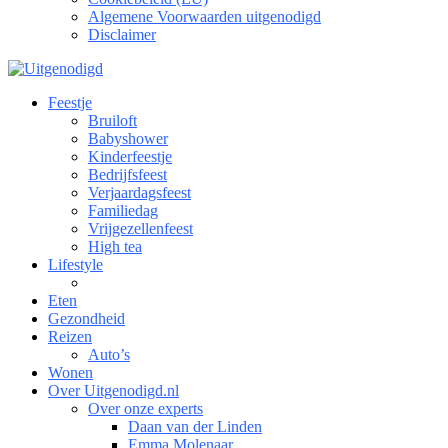
Algemene Voorwaarden uitgenodigd
Disclaimer
Feestje
Bruiloft
Babyshower
Kinderfeestje
Bedrijfsfeest
Verjaardagsfeest
Familiedag
Vrijgezellenfeest
High tea
Lifestyle
Eten
Gezondheid
Reizen
Auto’s
Wonen
Over Uitgenodigd.nl
Over onze experts
Daan van der Linden
Emma Molenaar