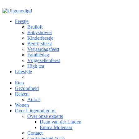
Feestje
Bruiloft
Babyshower
Kinderfeestje
Bedrijfsfeest
Verjaardagsfeest
Familiedag
Vrijgezellenfeest
High tea
Lifestyle
Eten
Gezondheid
Reizen
Auto’s
Wonen
Over Uitgenodigd.nl
Over onze experts
Daan van der Linden
Emma Molenaar
Contact
Cookiebeleid (EU)