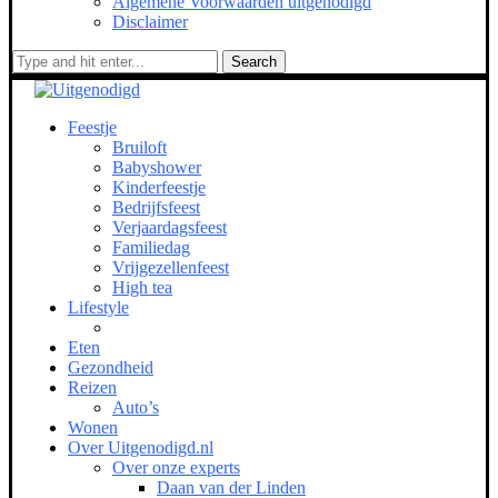
Algemene Voorwaarden uitgenodigd
Disclaimer
Search
Feestje
Bruiloft
Babyshower
Kinderfeestje
Bedrijfsfeest
Verjaardagsfeest
Familiedag
Vrijgezellenfeest
High tea
Lifestyle
Eten
Gezondheid
Reizen
Auto’s
Wonen
Over Uitgenodigd.nl
Over onze experts
Daan van der Linden