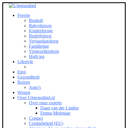
Feestje
Bruiloft
Babyshower
Kinderfeestje
Bedrijfsfeest
Verjaardagsfeest
Familiedag
Vrijgezellenfeest
High tea
Lifestyle
Eten
Gezondheid
Reizen
Auto’s
Wonen
Over Uitgenodigd.nl
Over onze experts
Daan van der Linden
Emma Molenaar
Contact
Cookiebeleid (EU)