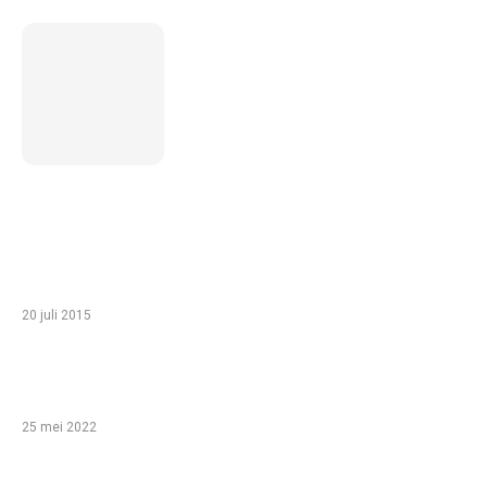
5 inzichten over de toekomst
van wonen voor ouderen in
Nederland
TIP VAN DE REDACTIE
Zo haal je het meeste uit een gezinsvakantie
in Egypte met je kinderen
20 juli 2015
Babyshower organiseren: help, ik ben een
leek!
25 mei 2022
Bijzondere overnachtingen!