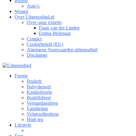
Reizen
Auto’s
Wonen
Over Uitgenodigd.nl
Over onze experts
Daan van der Linden
Emma Molenaar
Contact
Cookiebeleid (EU)
Algemene Voorwaarden uitgenodigd
Disclaimer
Feestje
Bruiloft
Babyshower
Kinderfeestje
Bedrijfsfeest
Verjaardagsfeest
Familiedag
Vrijgezellenfeest
High tea
Lifestyle
Eten