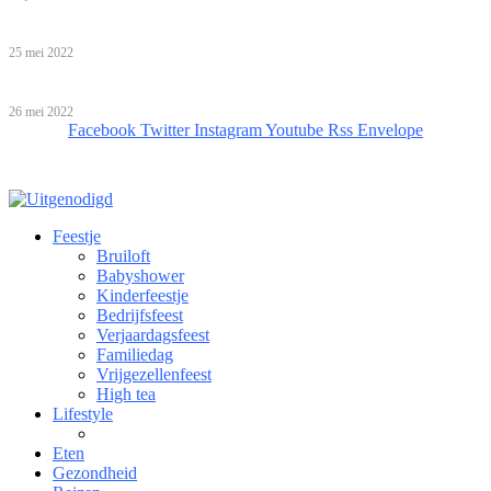
Babyshower organiseren: help, ik ben een leek!
25 mei 2022
Bijzondere overnachtingen!
26 mei 2022
Facebook
Twitter
Instagram
Youtube
Rss
Envelope
Feestje
Bruiloft
Babyshower
Kinderfeestje
Bedrijfsfeest
Verjaardagsfeest
Familiedag
Vrijgezellenfeest
High tea
Lifestyle
Eten
Gezondheid