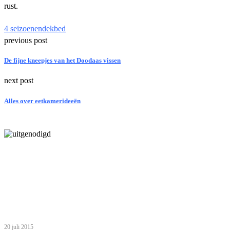
rust.
4 seizoenen
dekbed
previous post
De fijne kneepjes van het Doodaas vissen
next post
Alles over eetkamerideeën
Laatste bericht
5 inzichten over de toekomst van wonen voor ouderen in Nederland
Tip van de redactie
Zo haal je het meeste uit een gezinsvakantie in Egypte met je
kinderen
20 juli 2015