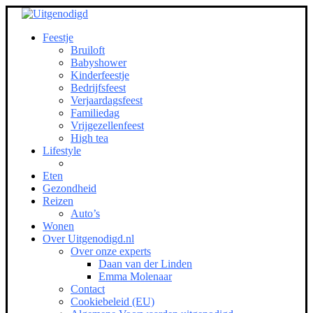
Feestje
Bruiloft
Babyshower
Kinderfeestje
Bedrijfsfeest
Verjaardagsfeest
Familiedag
Vrijgezellenfeest
High tea
Lifestyle
Eten
Gezondheid
Reizen
Auto’s
Wonen
Over Uitgenodigd.nl
Over onze experts
Daan van der Linden
Emma Molenaar
Contact
Cookiebeleid (EU)