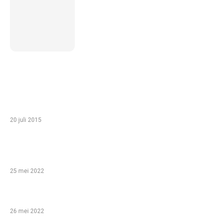
van wonen voor ouderen in
Nederland
TIP VAN DE REDACTIE
Zo haal je het meeste uit een gezinsvakantie
in Egypte met je kinderen
20 juli 2015
Babyshower organiseren: help, ik ben een
leek!
25 mei 2022
Bijzondere overnachtingen!
26 mei 2022